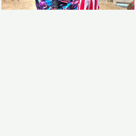
Nous levons actuellement des fonds pour pour leur offrir
un cadre de vie plus décent avant le prochain hivernage.
Cliquez ci-dessous pour connaître leur histoire et faire un
don.
En faisant un don, vous recevez un reçu
cerfa pour don
associatif
, vous permettant une déduction d’impôt.
JE LEUR VIENT EN AIDE